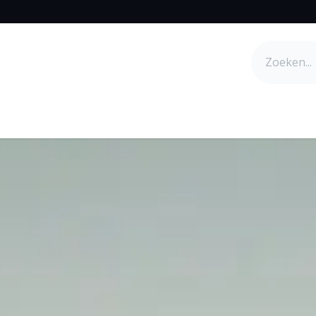
s
Bedrijf
Help