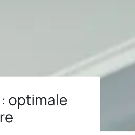
g: optimale
ere