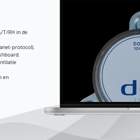
₂/T/RH in de
anet-protocol).
ashboard.
ntilatie
m en