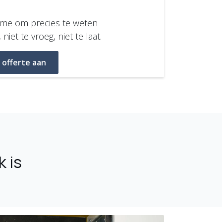
ltime om precies te weten
iet te vroeg, niet te laat.
 offerte aan
k is