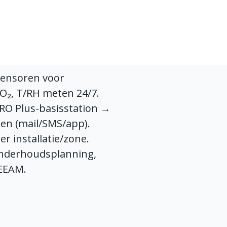
sensoren voor
CO₂, T/RH meten 24/7.
RO Plus-basisstation →
en (mail/SMS/app).
 installatie/zone.
nderhoudsplanning,
EEAM.