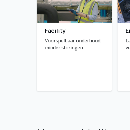
Facility
E
Voorspelbaar onderhoud,
La
minder storingen.
v