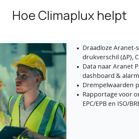
Hoe Climaplux helpt
Draadloze Aranet-
drukverschil (ΔP), 
Data naar Aranet P
dashboard & alarm
Drempelwaarden per
Rapportage voor o
EPC/EPB en ISO/BR