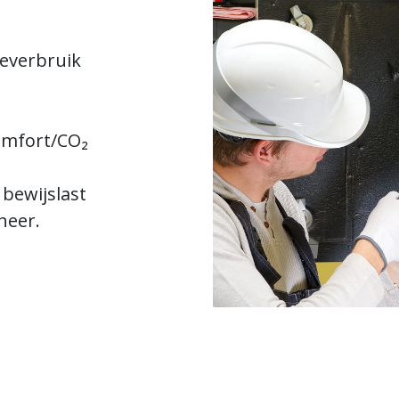
ieverbruik
omfort/CO₂
 bewijslast
heer.