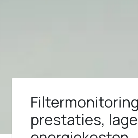
Filtermonitorin
prestaties, lag
energiekosten